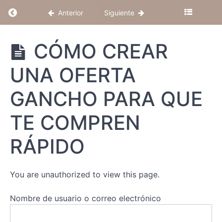
Return to course: SISTEMA DE VENTA ONL
Anterior
Siguiente
SISTEMA
CÓMO CREAR
DE
VENTA
UNA OFERTA
ONLINE
PARA
MARCAS
GANCHO PARA QUE
DE
INTRODUCCIÓN
MODA
TE COMPREN
MÓDULO
RÁPIDO
1
MÓDULO
You are unauthorized to view this page.
2
Nombre de usuario o correo electrónico
MÓDULO
3