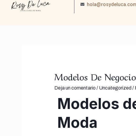
Ir
hola@rosydeluca.co
al
contenido
Modelos De Negocio
Deja un comentario
/
Uncategorized
/
Modelos de
Moda