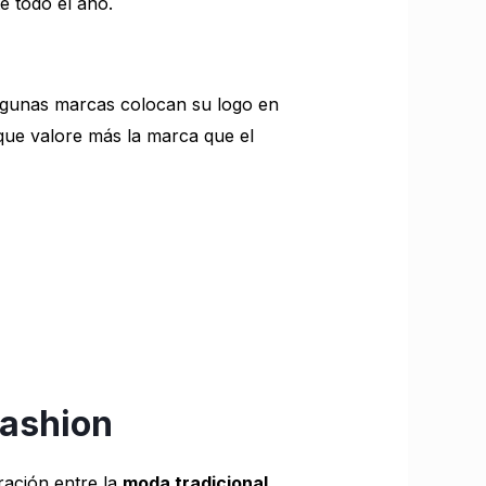
e todo el año.
Algunas marcas colocan su logo en
que valore más la marca que el
Fashion
ración entre la
moda tradicional